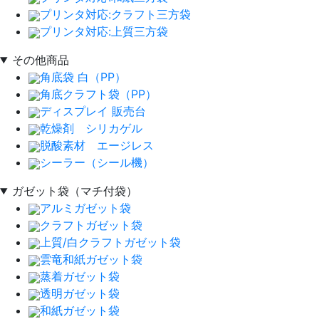
プリンタ対応:クラフト三方袋
プリンタ対応:上質三方袋
その他商品
角底袋 白（PP）
角底クラフト袋（PP）
ディスプレイ 販売台
乾燥剤 シリカゲル
脱酸素材 エージレス
シーラー（シール機）
ガゼット袋（マチ付袋）
アルミガゼット袋
クラフトガゼット袋
上質/白クラフトガゼット袋
雲竜和紙ガゼット袋
蒸着ガゼット袋
透明ガゼット袋
和紙ガゼット袋