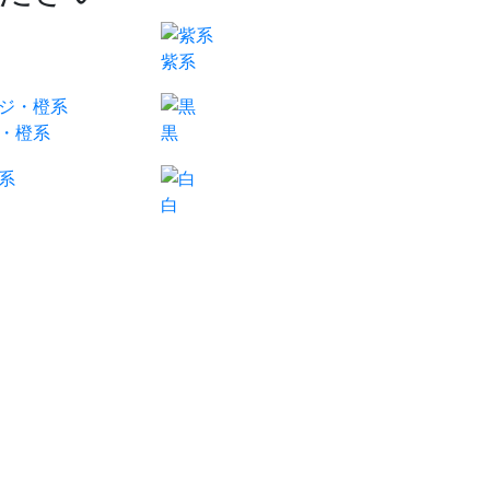
紫系
・橙系
黒
白