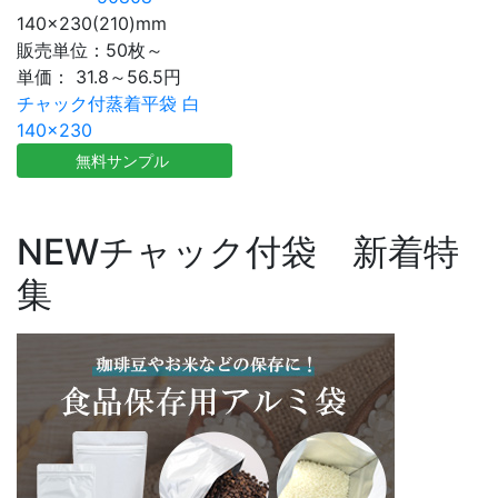
140×230(210)mm
販売単位：50枚～
単価：
31.8～56.5円
チャック付蒸着平袋 白
140×230
無料サンプル
NEW
チャック付袋 新着特
集