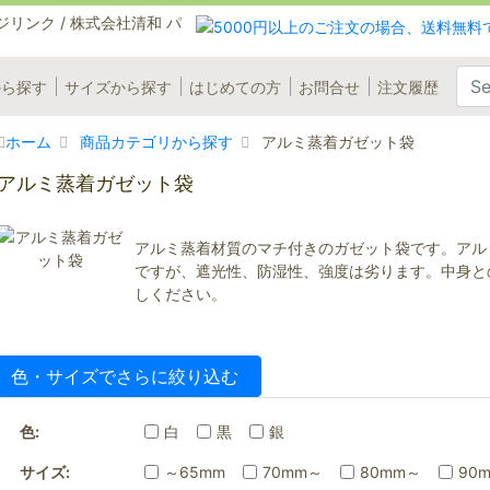
から探す
サイズから探す
はじめての方
お問合せ
注文履歴
ホーム
商品カテゴリから探す
アルミ蒸着ガゼット袋
アルミ蒸着ガゼット袋
アルミ蒸着材質のマチ付きのガゼット袋です。アル
ですが、遮光性、防湿性、強度は劣ります。中身と
しください。
色・サイズでさらに絞り込む
色:
白
黒
銀
サイズ:
～65mm
70mm～
80mm～
90