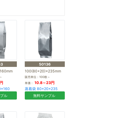
53
50136
×160mm
100(80+20)×235mm
～
販売単位：100枚～
8円
10.8～23円
単価：
×160
蒸着袋 80×20×235
ンプル
無料サンプル