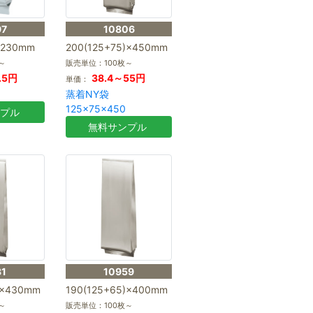
97
10806
×230mm
200(125+75)×450mm
～
販売単位：100枚～
.5円
38.4～55円
単価：
蒸着NY袋
125×75×450
ンプル
無料サンプル
31
10959
)×430mm
190(125+65)×400mm
～
販売単位：100枚～