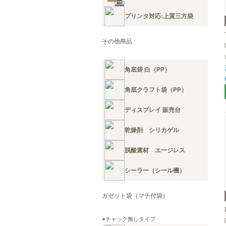
プリンタ対応:上質三方袋
その他商品
角底袋 白（PP）
角底クラフト袋（PP）
ディスプレイ 販売台
乾燥剤 シリカゲル
脱酸素材 エージレス
シーラー（シール機）
ガゼット袋（マチ付袋）
※チャック無しタイプ