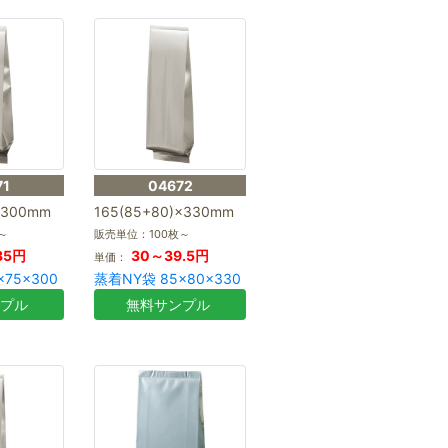
71
04672
×300mm
165(85+80)×330mm
～
販売単位：100枚～
35円
30～39.5円
単価：
75×300
蒸着NY袋 85×80×330
ンプル
無料サンプル