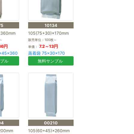
75
10134
×360mm
105(75+30)×170mm
～
販売単位：100枚～
36円
7.2～13円
単価：
×45×360
蒸着袋 75×30×170
ンプル
無料サンプル
04
00210
×200mm
105(60+45)×260mm