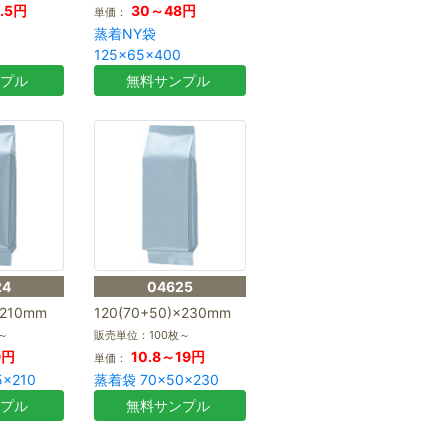
.5円
30～48円
単価：
蒸着NY袋
125×65×400
ンプル
無料サンプル
24
04625
×210mm
120(70+50)×230mm
～
販売単位：100枚～
9円
10.8～19円
単価：
×210
蒸着袋 70×50×230
ンプル
無料サンプル