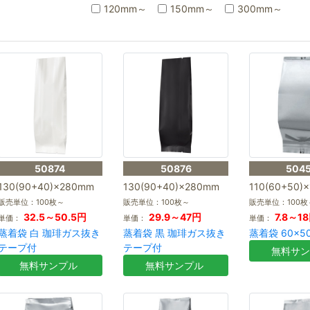
120mm～
150mm～
300mm～
50874
50876
504
130(90+40)×280mm
130(90+40)×280mm
110(60+50)
販売単位：100枚～
販売単位：100枚～
販売単位：100枚
32.5～50.5円
29.9～47円
7.8～1
単価：
単価：
単価：
蒸着袋 白 珈琲ガス抜き
蒸着袋 黒 珈琲ガス抜き
蒸着袋 60×50
テープ付
テープ付
無料サ
無料サンプル
無料サンプル