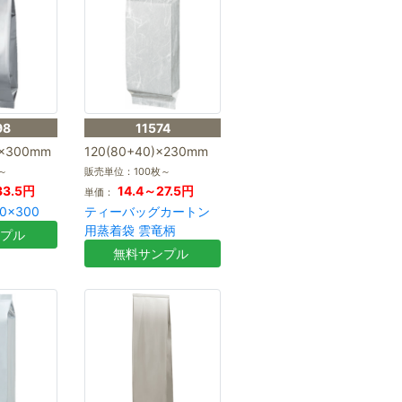
98
11574
)×300mm
120(80+40)×230mm
～
販売単位：100枚～
33.5円
14.4～27.5円
単価：
0×300
ティーバッグカートン
用蒸着袋 雲竜柄
ンプル
無料サンプル