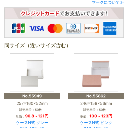
マークについて≫
同サイズ（近いサイズ含む）
No.55949
No.55862
257×160×52mm
246×159×56mm
販売単位：50枚～
販売単位：50枚～
96.8～121円
100～123円
単価：
単価：
ケースN式 グレー
ケースN式 ピンク