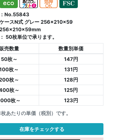
No.55843
ースN式 グレー 256×210×59
56×210×59mm
：
50枚単位で承ります。
販売数量
数量別単価
50枚～
147円
100枚～
131円
200枚～
128円
400枚～
125円
1000枚～
123円
1枚あたりの単価（税別）です。
在庫をチェックする