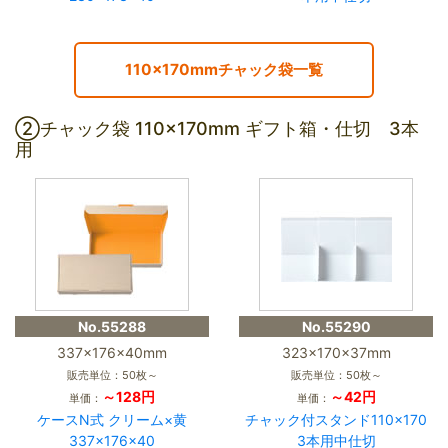
110×170mmチャック袋一覧
②チャック袋 110×170mm ギフト箱・仕切 3本
用
No.55288
No.55290
337×176×40mm
323×170×37mm
販売単位：50枚～
販売単位：50枚～
～128円
～42円
単価：
単価：
ケースN式 クリーム×黄
チャック付スタンド110×170
337×176×40
3本用中仕切