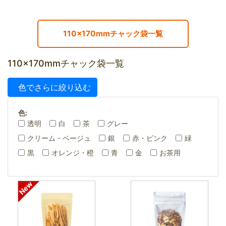
110×170mmチャック袋一覧
110×170mmチャック袋一覧
色でさらに絞り込む
色:
透明
白
茶
グレー
クリーム・ベージュ
銀
赤・ピンク
緑
黒
オレンジ・橙
青
金
お茶用