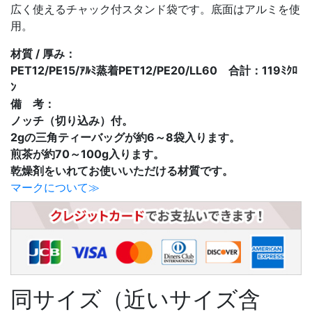
広く使えるチャック付スタンド袋です。底面はアルミを使
用。
材質 / 厚み：
PET12/PE15/ｱﾙﾐ蒸着PET12/PE20/LL60 合計：119ﾐｸﾛ
ﾝ
備 考：
ノッチ（切り込み）付。
2gの三角ティーバッグが約6～8袋入ります。
煎茶が約70～100g入ります。
乾燥剤をいれてお使いいただける材質です。
マークについて≫
同サイズ（近いサイズ含