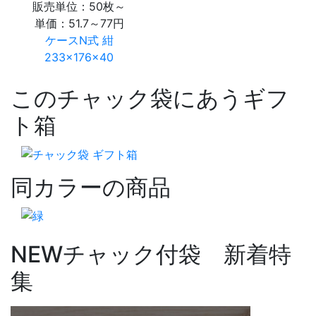
販売単位：50枚～
単価：
51.7～77円
ケースN式 紺
233×176×40
このチャック袋にあうギフ
ト箱
同カラーの商品
NEW
チャック付袋 新着特
集