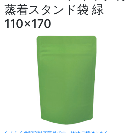
蒸着スタンド袋 緑
110×170