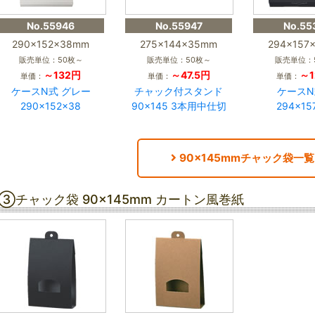
No.55946
No.55947
No.55
290×152×38mm
275×144×35mm
294×157
販売単位：50枚～
販売単位：50枚～
販売単位：
～132円
～47.5円
～1
単価：
単価：
単価：
ケースN式 グレー
チャック付スタンド
ケースN
290×152×38
90×145 3本用中仕切
294×15
90×145mmチャック袋一覧
③チャック袋 90×145mm カートン風巻紙