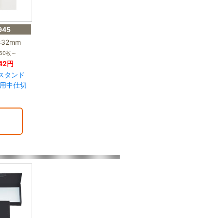
945
×32mm
50枚～
42円
スタンド
2本用中仕切