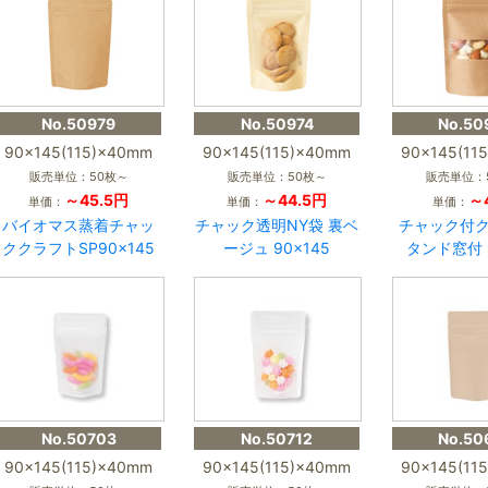
No.50979
No.50974
No.50
90×145(115)×40mm
90×145(115)×40mm
90×145(11
販売単位：50枚～
販売単位：50枚～
販売単位：
～45.5円
～44.5円
～
単価：
単価：
単価：
バイオマス蒸着チャッ
チャック透明NY袋 裏ベ
チャック付
ククラフトSP90×145
ージュ 90×145
タンド窓付 9
No.50703
No.50712
No.50
90×145(115)×40mm
90×145(115)×40mm
90×145(11