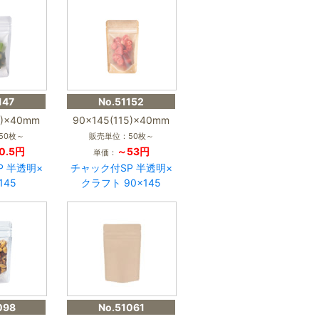
147
No.51152
5)×40mm
90×145(115)×40mm
50枚～
販売単位：50枚～
0.5円
～53円
単価：
P 半透明×
チャック付SP 半透明×
145
クラフト 90×145
098
No.51061