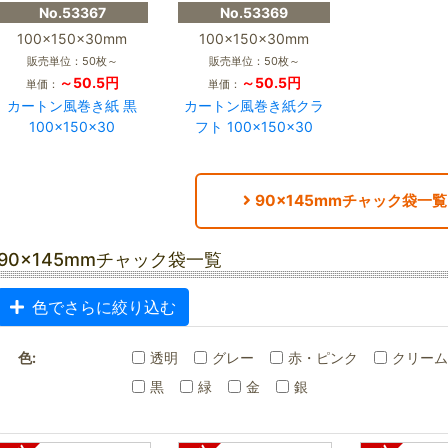
No.53367
No.53369
100×150×30mm
100×150×30mm
販売単位：50枚～
販売単位：50枚～
～50.5円
～50.5円
単価：
単価：
カートン風巻き紙 黒
カートン風巻き紙クラ
100×150×30
フト 100×150×30
90×145mmチャック袋一覧
90×145mmチャック袋一覧
色でさらに絞り込む
色:
透明
グレー
赤・ピンク
クリーム
黒
緑
金
銀