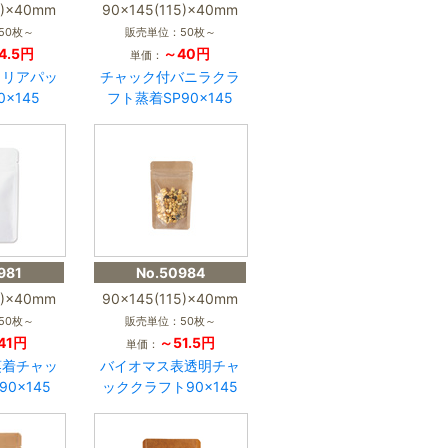
5)×40mm
90×145(115)×40mm
50枚～
販売単位：50枚～
4.5円
～40円
単価：
クリアパッ
チャック付バニラクラ
0×145
フト蒸着SP90×145
981
No.50984
5)×40mm
90×145(115)×40mm
50枚～
販売単位：50枚～
41円
～51.5円
単価：
蒸着チャッ
バイオマス表透明チャ
0×145
ッククラフト90×145