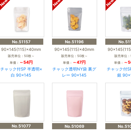
No.51157
No.51196
No.51
90×145(115)×40mm
90×145(115)×40mm
90×145(11
販売単位：50枚～
販売単位：50枚～
販売単位：
～54円
～47円
～5
単価：
単価：
単価：
チャック付SP 半透明×
チャック透明NY袋 裏グ
チャック付S
白 90×145
レー 90×145
銀 90×
No.51077
No.51069
No.51