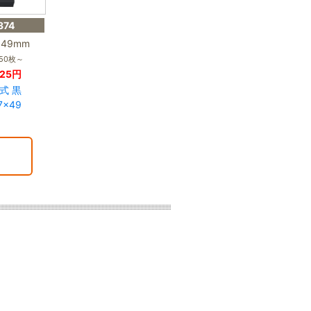
374
×49mm
50枚～
25円
式 黒
7×49