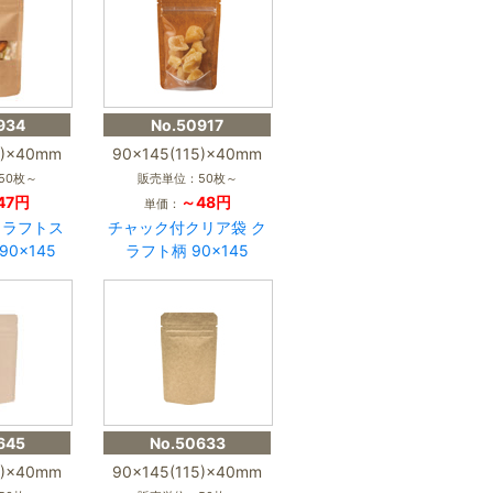
934
No.50917
5)×40mm
90×145(115)×40mm
50枚～
販売単位：50枚～
47円
～48円
単価：
クラフトス
チャック付クリア袋 ク
0×145
ラフト柄 90×145
645
No.50633
5)×40mm
90×145(115)×40mm