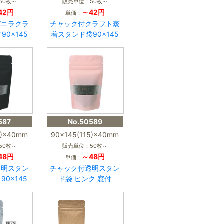
50枚～
販売単位：50枚～
42円
～42円
単価：
バニラクラ
チャック付クラフト蒸
0×145
着スタンド袋90×145
587
No.50589
5)×40mm
90×145(115)×40mm
50枚～
販売単位：50枚～
48円
～48円
単価：
透明スタン
チャック付透明スタン
90×145
ド袋 ピンク 窓付