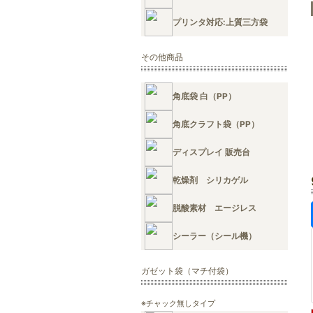
プリンタ対応:上質三方袋
その他商品
角底袋 白（PP）
角底クラフト袋（PP）
ディスプレイ 販売台
乾燥剤 シリカゲル
脱酸素材 エージレス
シーラー（シール機）
ガゼット袋（マチ付袋）
※チャック無しタイプ