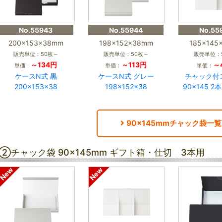
No.55943
No.55944
No.55
200×153×38mm
198×152×38mm
185×145
販売単位：50枚～
販売単位：50枚～
販売単位：
～134円
～113円
～
単価：
単価：
単価：
ケースN式 黒
ケースN式 グレー
チャック付
200×153×38
198×152×38
90×145 
90×145mmチャック袋一覧
②チャック袋 90×145mm ギフト箱・仕切 3本用