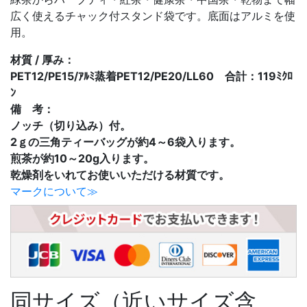
広く使えるチャック付スタンド袋です。底面はアルミを使
用。
材質 / 厚み：
PET12/PE15/ｱﾙﾐ蒸着PET12/PE20/LL60 合計：119ﾐｸﾛ
ﾝ
備 考：
ノッチ（切り込み）付。
2ｇの三角ティーバッグが約4～6袋入ります。
煎茶が約10～20g入ります。
乾燥剤をいれてお使いいただける材質です。
マークについて≫
同サイズ（近いサイズ含