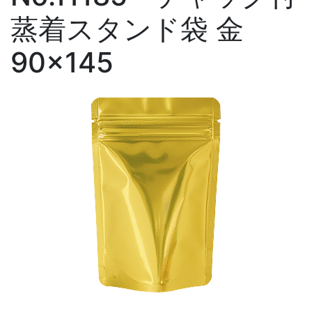
蒸着スタンド袋 金
90×145