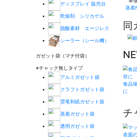
単
ディスプレイ 販売台
蒸着N
乾燥剤 シリカゲル
同
脱酸素材 エージレス
シーラー（シール機）
N
ガゼット袋（マチ付袋）
※チャック無しタイプ
アルミガゼット袋
食品
クラフトガゼット袋
に
雲竜和紙ガゼット袋
チ
蒸着ガゼット袋
透明ガゼット袋
表面