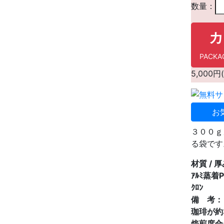
数量：
カ
PACK
5,00
お
３００ｇ
る袋です
材質 / 
ｱﾙﾐ蒸着P
ｸﾛﾝ
備 考：
珈琲が約
焙煎度合