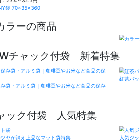
価：
23.4～32.5円
Y袋 70×35×360
カラーの商品
EW
チャック付袋 新着特集
紅茶パッ
保存袋・アルミ袋｜珈琲豆やお米など食品の保存
ャック付袋 人気特集
のツヤが消え上品なマット袋特集
人気ジッ