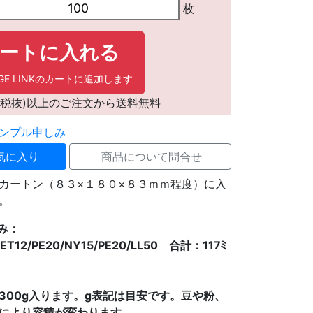
枚
ートに入れる
AGE LINKのカートに追加します
0円(税抜)以上のご注文から送料無料
気に入り
商品について問合せ
カートン（８３×１８０×８３ｍｍ程度）に入
。
厚み：
ET12/PE20/NY15/PE20/LL50 合計：117ﾐ
300g入ります。g表記は目安です。豆や粉、
により容積が変わります。