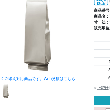
商品番号：
商品名：蒸
寸 法：1
販売単位
らく＠印刷対応商品です。
Web見積はこちら
※上記は