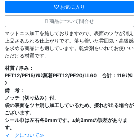
お気に入り
商品について問合せ
マットニス加工を施しておりますので、表面のツヤが消え
上品さあふれる仕上がりです。落ち着いた雰囲気・高級感
を求める商品にも適しています。乾燥剤をいれてお使いい
ただける材質です。
材質 / 厚み：
PET12/PE15/ｱﾙﾐ蒸着PET12/PE20/LL60 合計：119ﾐｸﾛ
ﾝ
備 考：
ノッチ（切り込み）付。
袋の表面をツヤ消し加工しているため、擦れが出る場合が
ございます。
シール巾は左右各6mmです。±約2mmの誤差がありま
す。
マークについて≫