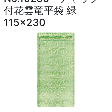
付花雲竜平袋 緑
115×230