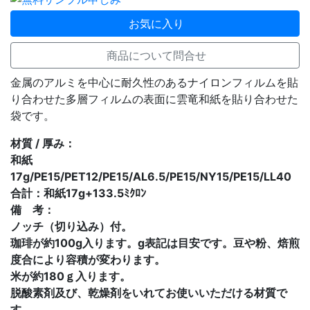
お気に入り
商品について問合せ
金属のアルミを中心に耐久性のあるナイロンフィルムを貼
り合わせた多層フィルムの表面に雲竜和紙を貼り合わせた
袋です。
材質 / 厚み：
和紙
17g/PE15/PET12/PE15/AL6.5/PE15/NY15/PE15/LL40
合計：和紙17g+133.5ﾐｸﾛﾝ
備 考：
ノッチ（切り込み）付。
珈琲が約100g入ります。g表記は目安です。豆や粉、焙煎
度合により容積が変わります。
米が約180ｇ入ります。
脱酸素剤及び、乾燥剤をいれてお使いいただける材質で
す。