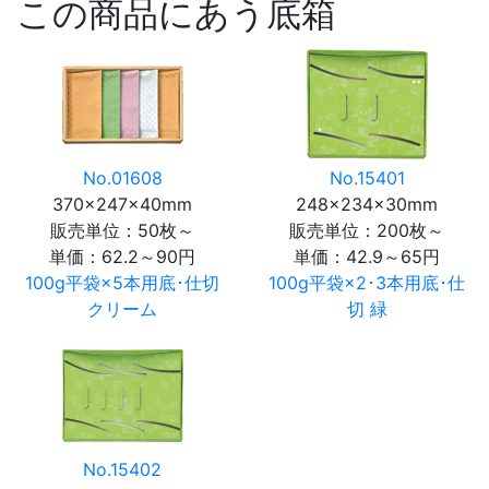
この商品にあう底箱
No.01608
No.15401
370×247×40mm
248×234×30mm
販売単位：50枚～
販売単位：200枚～
単価：
62.2～90円
単価：
42.9～65円
100g平袋×5本用底･仕切
100g平袋×2･3本用底･仕
クリーム
切 緑
No.15402