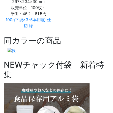
297×234×30mm
販売単位：100枚～
単価：
46.2～61.5円
100g平袋×3･5本用底･仕
切 緑
同カラーの商品
NEW
チャック付袋 新着特
集