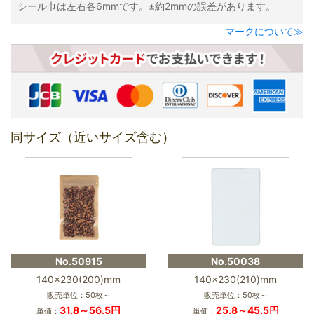
シール巾は左右各6mmです。±約2mmの誤差があります。
マークについて≫
同サイズ（近いサイズ含む）
No.50915
No.50038
140×230(200)mm
140×230(210)mm
販売単位：50枚～
販売単位：50枚～
31.8～56.5円
25.8～45.5円
単価：
単価：