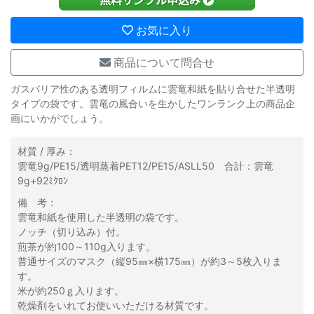
お気に入り
商品について問合せ
ガスバリア性のある透明フィルムに雲竜和紙を貼り合せた半透明
タイプの袋です。雲竜の風合いを生かしたワンランク上の商品企
画にいかがでしょう。
材質 / 厚み：
雲竜9g/PE15/透明蒸着PET12/PE15/ASLL50 合計：雲竜
9g+92ﾐｸﾛﾝ
備 考：
雲竜和紙を使用した半透明の袋です。
ノッチ（切り込み）付。
煎茶が約100～110g入ります。
普通サイズのマスク（縦95㎜×横175㎜）が約3～5枚入りま
す。
米が約250ｇ入ります。
乾燥剤をいれてお使いいただける材質です。