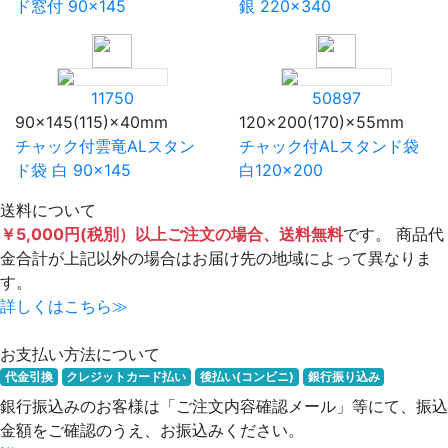
ド窓付 90×145
銀 220×340
11750
50897
90×145(115)×40mm
120×200(170)×55mm
チャック付雲竜ALスタン
チャック付ALスタンド袋
ド袋 白 90×145
白120×200
送料について
￥5,000円(税別）以上ご注文の場合、送料無料
です。 商品代
金合計が上記以外の場合はお届け先の地域によって異なりま
す。
詳しくはこちら≫
お支払い方法について
代金引換
クレジットカード払い
後払い(コンビニ)
銀行振り込み
銀行振込みのお客様は「ご注文内容確認メール」等にて、振込
金額をご確認のうえ、お振込みください。