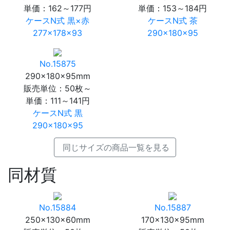
単価：
162～177円
単価：
153～184円
ケースN式 黒×赤
ケースN式 茶
277×178×93
290×180×95
No.15875
290×180×95mm
販売単位：50枚～
単価：
111～141円
ケースN式 黒
290×180×95
同じサイズの商品一覧を見る
同材質
No.15884
No.15887
250×130×60mm
170×130×95mm