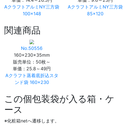
単価：
14.4～26.5円
単価：
9.6～23円
AクラフトアルミNY三方袋
AクラフトアルミNY三方袋
100×148
85×120
関連商品
No.50556
160×230×35mm
販売単位：50枚～
単価：
25.8～49円
Aクラフト蒸着底折込スタ
ンド袋 160×230
この個包装袋が入る箱・ケ
ース
※化粧箱netへ遷移します。