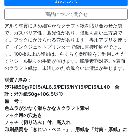
お気に入り
商品について問合せ
アルミ材質にきめ細やかなクラフト紙を貼り合わせた袋
で、ガスバリア性、遮光性があり、強度も高い三方袋で
す。フックにかけられる穴があります。専用アプリを使っ
て、インクジェットプリンターで袋に直接印刷ができま
す。100枚以上の印刷は、らくらく＠印刷をご利用いただ
くとシール貼りの手間が省けます。脱酸素剤対応。※表面
のクラフト紙は、未晒しのため風合いに濃淡が生じます。
材質 / 厚み：
ｸﾗﾌﾄ紙50g/PE15/AL6.5/PE15/NY15/PE15/LL40 合
計：ｸﾗﾌﾄ紙50g+106.5ﾐｸﾛﾝ
備 考：
色ムラが少なく滑らかなＡクラフト素材
フック用の穴あき
ノッチ（切り込み）付、底入れ
印刷品質を「きれい・ベスト」、用紙を「封筒・厚紙」に