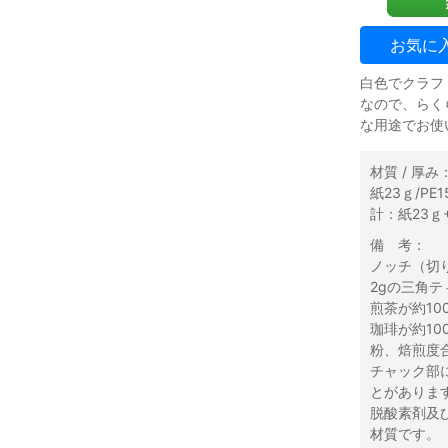
お気に
白色でクラフ
なので、らく
な用途でお使
材質 / 厚み
紙23ｇ/PE15
計：紙23ｇ+1
備 考：
ノッチ（切
2gの三角テ
煎茶が約10
珈琲が約10
粉、焙煎度
チャック部
とがありま
脱酸素剤及
材質です。