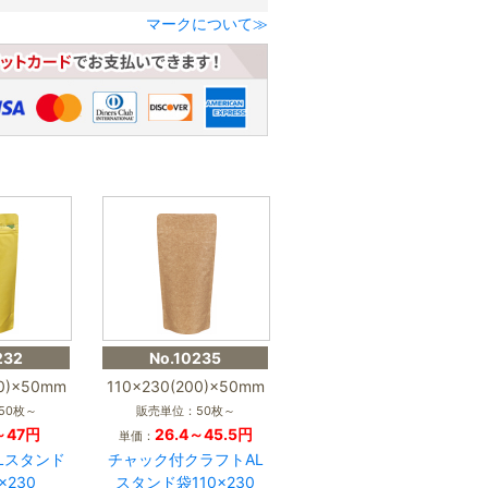
マークについて≫
232
No.10235
00)×50mm
110×230(200)×50mm
50枚～
販売単位：50枚～
～47円
26.4～45.5円
単価：
Lスタンド
チャック付クラフトAL
×230
スタンド袋110×230