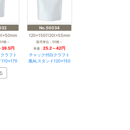
032
No.50034
40)×50mm
120×150(120)×55mm
50枚～
販売単位：50枚～
～39.5円
25.2～42円
単価：
白クラフト
チャック付白クラフト
10×170
風ALスタンド120×150
る