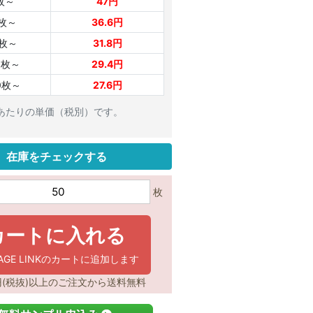
枚～
47円
0枚～
36.6円
0枚～
31.8円
0枚～
29.4円
0枚～
27.6円
枚あたりの単価（税別）です。
在庫をチェックする
枚
カートに入れる
KAGE LINKのカートに追加します
0円(税抜)以上のご注文から送料無料