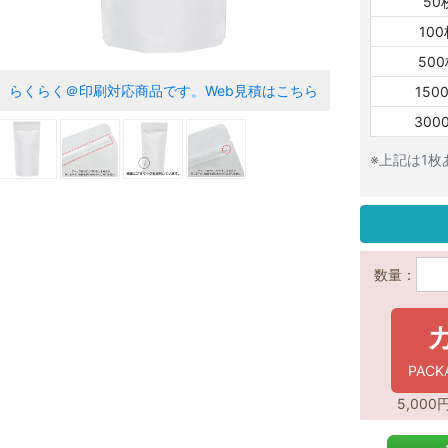
50
10
50
らくらく＠印刷対応商品です。
Web見積はこちら
150
300
※上記は1
数量：
PAC
5,00