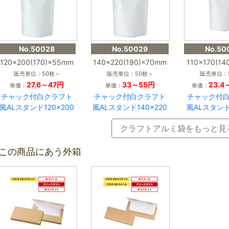
No.50028
No.50029
No.50
120×200(170)×55mm
140×220(190)×70mm
110×170(1
販売単位：50枚～
販売単位：50枚～
販売単位：
27.6～47円
33～55円
23.4
単価：
単価：
単価：
チャック付白クラフト
チャック付白クラフト
チャック付
風ALスタンド120×200
風ALスタンド140×220
風ALスタンド1
クラフトアルミ袋をもっと見
この商品にあう外箱