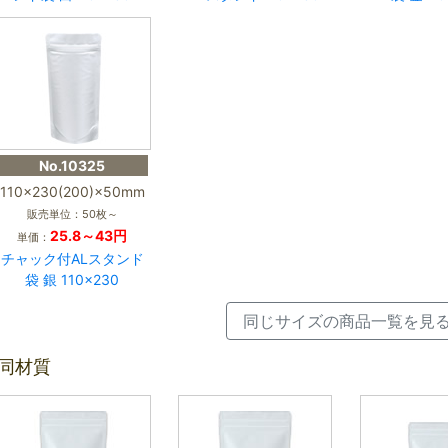
No.10325
110×230(200)×50mm
販売単位：50枚～
25.8～43円
単価：
チャック付ALスタンド
袋 銀 110×230
同じサイズの商品一覧を見
同材質