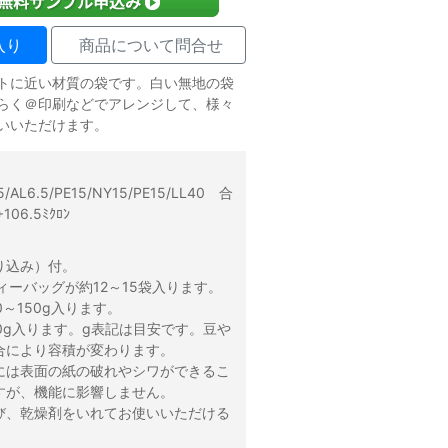
入り
商品について問合せ
トに近い材質の袋です。白い無地の袋
らく＠印刷などでアレンジして、様々
いいただけます。
：
/AL6.5/PE15/NY15/PE15/LL40 合
06.5ﾐｸﾛﾝ
り込み）付。
ィーバッグが約12～15袋入ります。
0～150g入ります。
0g入ります。g表記は目安です。豆や
合により容積が変わります。
には表面の紙の破れやシワができるこ
すが、機能に影響しません。
び、乾燥剤をいれてお使いいただける