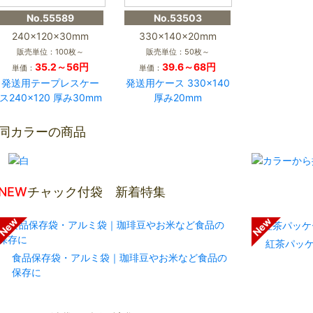
No.55589
No.53503
240×120×30mm
330×140×20mm
販売単位：100枚～
販売単位：50枚～
35.2～56円
39.6～68円
単価：
単価：
発送用テープレスケー
発送用ケース 330×140
ス240×120 厚み30mm
厚み20mm
同カラーの商品
NEW
チャック付袋 新着特集
紅茶パッ
食品保存袋・アルミ袋｜珈琲豆やお米など食品の
保存に