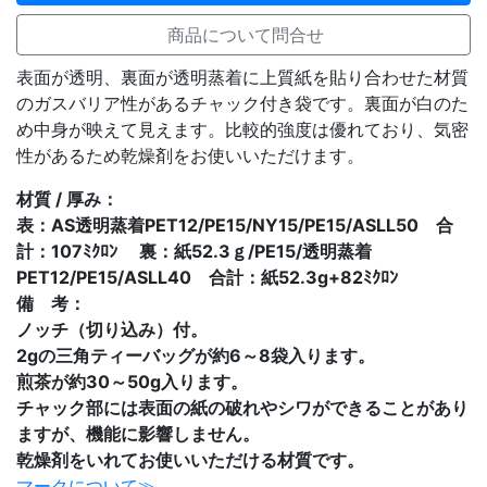
商品について問合せ
表面が透明、裏面が透明蒸着に上質紙を貼り合わせた材質
のガスバリア性があるチャック付き袋です。裏面が白のた
め中身が映えて見えます。比較的強度は優れており、気密
性があるため乾燥剤をお使いいただけます。
材質 / 厚み：
表：AS透明蒸着PET12/PE15/NY15/PE15/ASLL50 合
計：107ﾐｸﾛﾝ 裏：紙52.3ｇ/PE15/透明蒸着
PET12/PE15/ASLL40 合計：紙52.3g+82ﾐｸﾛﾝ
備 考：
ノッチ（切り込み）付。
2gの三角ティーバッグが約6～8袋入ります。
煎茶が約30～50g入ります。
チャック部には表面の紙の破れやシワができることがあり
ますが、機能に影響しません。
乾燥剤をいれてお使いいただける材質です。
マークについて≫