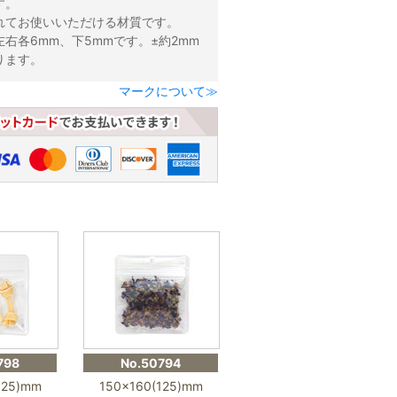
す。
れてお使いいただける材質です。
右各6mm、下5mmです。±約2mm
ります。
マークについて≫
798
No.50794
125)mm
150×160(125)mm