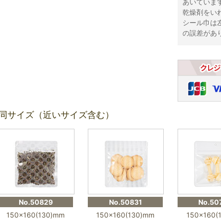
あいていま
乾燥剤をい
シール巾は左
の誤差があ
同サイズ（近いサイズ含む）
No.50829
No.50831
No.50
150×160(130)mm
150×160(130)mm
150×160(