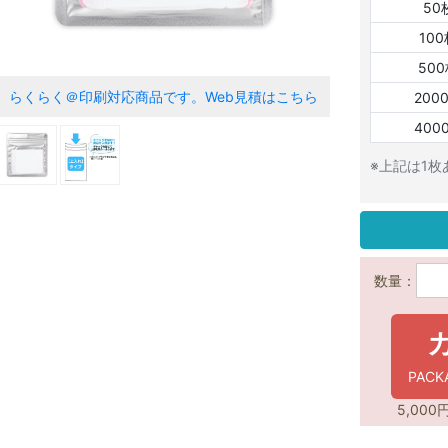
50
10
50
らくらく＠印刷対応商品です。
Web見積はこちら
200
400
※上記は1
数量：
PAC
5,00