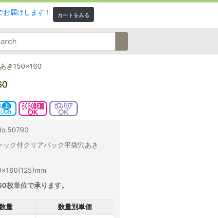
カートをみる
150×160
60
.50790
ャック付クリアパック平袋穴あき
160(125)mm
50枚単位で承ります。
数量
数量別単価