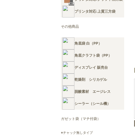
プリンタ対応:上質三方袋
その他商品
角底袋 白（PP）
角底クラフト袋（PP）
ディスプレイ 販売台
乾燥剤 シリカゲル
脱酸素材 エージレス
シーラー（シール機）
ガゼット袋（マチ付袋）
※チャック無しタイプ