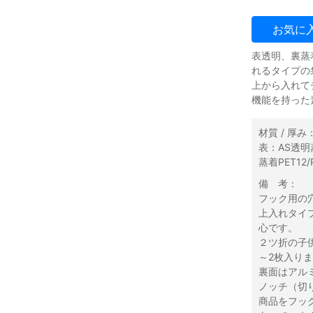
お気に
表透明、裏蒸
れるタイプの
上から入れて
機能を持った
材質 / 厚み
表：AS透明蒸着
蒸着PET12/
備 考：
フック用の
上入れタイ
心です。
２ツ折の子
～2枚入り
裏面はアル
ノッチ（切
商品をフッ