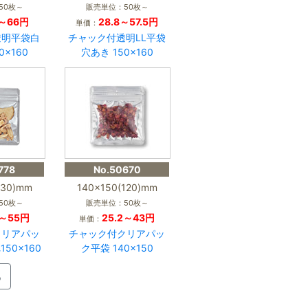
50枚～
販売単位：50枚～
2～66円
28.8～57.5円
単価：
透明平袋白
チャック付透明LL平袋
0×160
穴あき 150×160
778
No.50670
130)mm
140×150(120)mm
50枚～
販売単位：50枚～
2～55円
25.2～43円
単価：
クリアパッ
チャック付クリアパッ
50×160
ク平袋 140×150
る