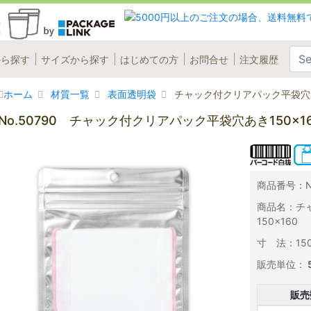
から探す
サイズから探す
はじめての方
お問合せ
注文履歴
ホーム
材質一覧
表面透明袋
チャック付クリアパック平袋穴あき
No.50790 チャック付クリアパック平袋穴あき150×1
商品番号：No
商品名：チ
150×160
寸 法：150×
販売単位：
販売