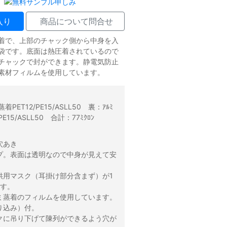
入り
商品について問合せ
着で、上部のチャック側から中身を入
袋です。底面は熱圧着されているので
チャックで封ができます。静電気防止
素材フィルムを使用しています。
：
PET12/PE15/ASLL50 裏：ｱﾙﾐ
PE15/ASLL50 合計：77ﾐｸﾛﾝ
穴あき
プ。表面は透明なので中身が見えて安
供用マスク（耳掛け部分含まず）が1
ます。
ミ蒸着のフィルムを使用しています。
り込み）付。
クに吊り下げて陳列ができるよう穴が