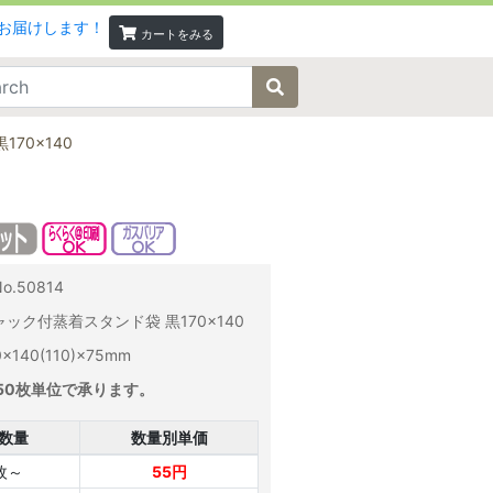
カートをみる
70×140
.50814
ック付蒸着スタンド袋 黒170×140
140(110)×75mm
50枚単位で承ります。
数量
数量別単価
枚～
55円