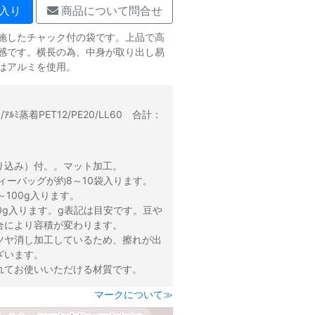
入り
商品について問合せ
施したチャック付の袋です。上品で高
感です。横長の為、中身が取り出し易
はアルミを使用。
：
15/ｱﾙﾐ蒸着PET12/PE20/LL60 合計：
り込み）付。。マット加工。
ィーバッグが約8～10袋入ります。
～100g入ります。
0g入ります。g表記は目安です。豆や
合により容積が変わります。
ツヤ消し加工しているため、擦れが出
ざいます。
れてお使いいただける材質です。
マークについて≫