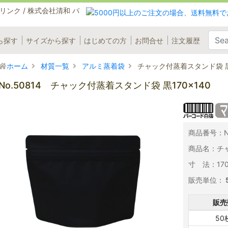
ら探す
サイズから探す
はじめての方
お問合せ
注文履歴
ホーム
材質一覧
アルミ蒸着袋
チャック付蒸着スタンド袋 黒1
No.50814 チャック付蒸着スタンド袋 黒170×140
商品番号：No
商品名：チャ
寸 法：170×
販売単位：
販売
50