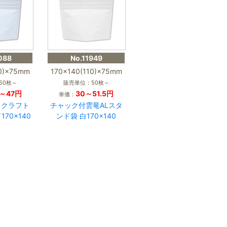
088
No.11949
10)×75mm
170×140(110)×75mm
50枚～
販売単位：50枚～
2～47円
30～51.5円
単価：
白クラフト
チャック付雲竜ALスタ
70×140
ンド袋 白170×140