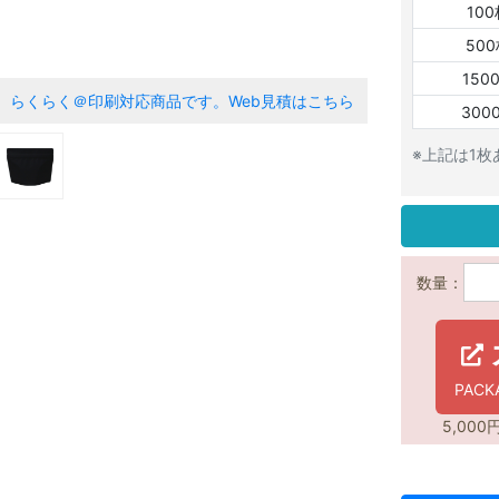
10
50
150
らくらく＠印刷対応商品です。
Web見積はこちら
300
※上記は1
数量：
PAC
5,00