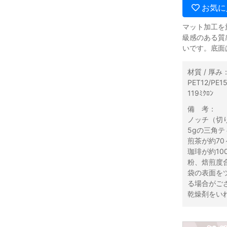
お気に
マット加工を
級感のある質
いです。底面
材質 / 厚み
PET12/PE
119ﾐｸﾛﾝ
備 考：
ノッチ（切
5gの三角テ
煎茶が約70
珈琲が約10
粉、焙煎度
袋の表面を
る場合がご
乾燥剤をい