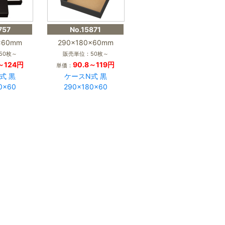
757
No.15871
×60mm
290×180×60mm
50枚～
販売単位：50枚～
6～124円
90.8～119円
単価：
式 黒
ケースN式 黒
0×60
290×180×60