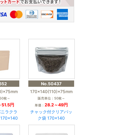
652
No.50437
10)×75mm
170×140(110)×75mm
50枚～
販売単位：50枚～
～51.5円
28.2～49円
単価：
バニラクラ
チャック付クリアパッ
70×140
ク袋 170×140