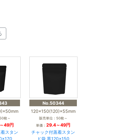
る
343
No.50344
40)×50mm
120×150(120)×55mm
50枚～
販売単位：50枚～
6～49円
29.4～49円
単価：
蒸着スタン
チャック付蒸着スタン
0×170
ド袋 黒120×150