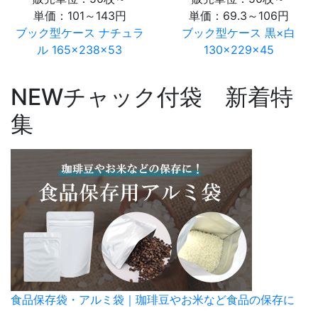
単価：
101～143円
単価：
69.3～106円
ブック型ケース ナチュラ
ブック型ケース 黒×白
ル 165×238×53
130×229×45
NEW
チャック付袋 新着特
集
食品保存袋・アルミ袋｜珈琲豆やお米など食品の保存に