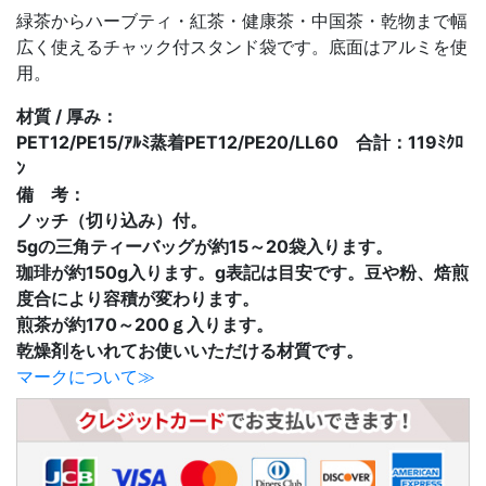
緑茶からハーブティ・紅茶・健康茶・中国茶・乾物まで幅
広く使えるチャック付スタンド袋です。底面はアルミを使
用。
材質 / 厚み：
PET12/PE15/ｱﾙﾐ蒸着PET12/PE20/LL60 合計：119ﾐｸﾛ
ﾝ
備 考：
ノッチ（切り込み）付。
5gの三角ティーバッグが約15～20袋入ります。
珈琲が約150g入ります。g表記は目安です。豆や粉、焙煎
度合により容積が変わります。
煎茶が約170～200ｇ入ります。
乾燥剤をいれてお使いいただける材質です。
マークについて≫