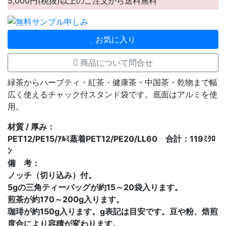
5,000円(税抜)以上のご注文から送料無料
お気に入り
商品について問合せ
緑茶からハーブティ・紅茶・健康茶・中国茶・乾物まで幅
広く使えるチャック付スタンド袋です。底面はアルミを使
用。
材質 / 厚み：
PET12/PE15/ｱﾙﾐ蒸着PET12/PE20/LL60 合計：119ﾐｸﾛ
ﾝ
備 考：
ノッチ（切り込み）付。
5gの三角ティーバッグが約15～20袋入ります。
煎茶が約170～200g入ります。
珈琲が約150g入ります。g表記は目安です。豆や粉、焙煎
度合により容積が変わります。