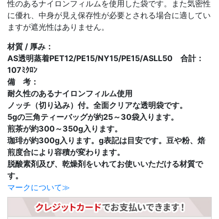
性のあるナイロンフィルムを使用した袋です。また気密性
に優れ、中身が見え保存性が必要とされる場合に適してい
ますが遮光性はありません。
材質 / 厚み：
AS透明蒸着PET12/PE15/NY15/PE15/ASLL50 合計：
107ﾐｸﾛﾝ
備 考：
耐久性のあるナイロンフィルム使用
ノッチ（切り込み）付。全面クリアな透明袋です。
5gの三角ティーバッグが約25～30袋入ります。
煎茶が約300～350g入ります。
珈琲が約300g入ります。g表記は目安です。豆や粉、焙
煎度合により容積が変わります。
脱酸素剤及び、乾燥剤をいれてお使いいただける材質で
す。
マークについて≫