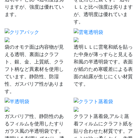
りますが、強度は優れてい
ＬＬと比べ強度は劣ります
ます。
が、透明度は優れていま
す。
袋のオモテ面は内容物が見
透明ＬＬに雲竜和紙を貼っ
える透明、裏面はクラフ
た中身が薄っすらと見える
ト、銀、金、上質紙、クラ
和風の半透明袋です。表面
フト柄など異素材を使用し
が紙のため寒暖差による表
ています。静防性、防湿
面の結露が生じにくい材質
性、ガスバリア性がありま
です。
す。
ガスバリア性、静防性のあ
クラフト蒸着袋,アルミ蒸
るフィルムを使用したすり
着フィルムにクラフト紙を
ガラス風の半透明袋です。
貼り合わせた材質です。ア