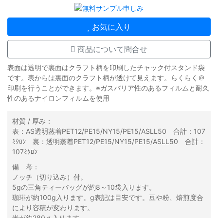
お気に入り
商品について問合せ
表面は透明で裏面はクラフト柄を印刷したチャック付スタンド袋
です。表からは裏面のクラフト柄が透けて見えます。らくらく＠
印刷を行うことができます。※ガスバリア性のあるフィルムと耐久
性のあるナイロンフィルムを使用
材質 / 厚み：
表：AS透明蒸着PET12/PE15/NY15/PE15/ASLL50 合計：107
ﾐｸﾛﾝ 裏：透明蒸着PET12/PE15/NY15/PE15/ASLL50 合計：
107ﾐｸﾛﾝ
備 考：
ノッチ（切り込み）付。
5gの三角ティーバッグが約8～10袋入ります。
珈琲が約100g入ります。g表記は目安です。豆や粉、焙煎度合
により容積が変わります。
米が約280ｇ入ります。